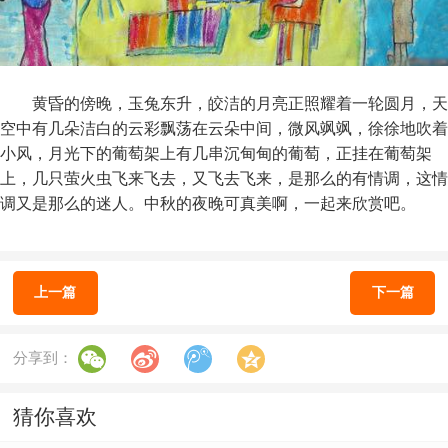
黄昏的傍晚，玉兔东升，皎洁的月亮正照耀着一轮圆月，天
空中有几朵洁白的云彩飘荡在云朵中间，微风飒飒，徐徐地吹着
小风，月光下的葡萄架上有几串沉甸甸的葡萄，正挂在葡萄架
上，几只萤火虫飞来飞去，又飞去飞来，是那么的有情调，这情
调又是那么的迷人。中秋的夜晚可真美啊，一起来欣赏吧。
上一篇
下一篇
分享到：
猜你喜欢