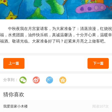
中秋夜我在月宫宴请客，为大家准备了：清蒸浪漫，红烧祝
福，水煮团圆，油炸快乐糕，真诚温馨汤，十分开心果，温暖幸
福酒。敬请光临。大家准备好了吗？赶紧来
月亮之上
做客吧。
上一篇
下一篇
分享到：
猜你喜欢
我爱苗家小木楼
阅读107次