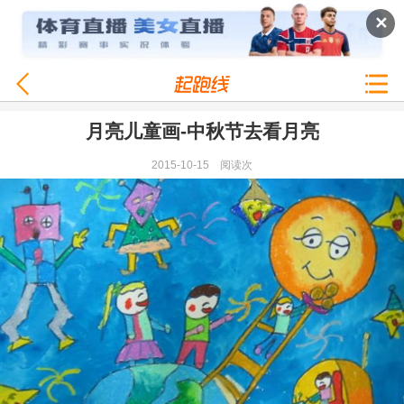
✕
月亮儿童画-中秋节去看月亮
2015-10-15
阅读
次