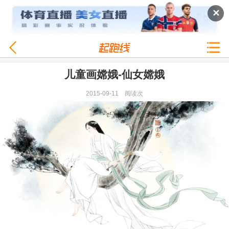
✕
儿童画嫦娥-仙女嫦娥
2015-09-11
阅读
次