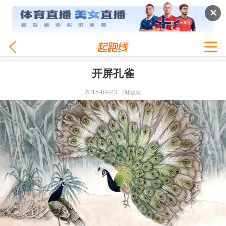
✕
开屏孔雀
2015-09-23
阅读
次