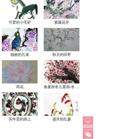
可爱的小毛驴
紫藤花开
靓丽的孔雀
秋天的田野
荷花
春夏秋冬儿童画-冬季腊梅
买年货的路上
盛开的红蓼