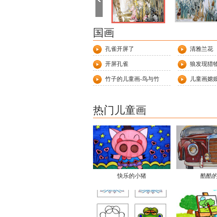
国画
孔雀开屏了
清雅兰花
开屏孔雀
狼发现猎
竹子的儿童画-鸟与竹
儿童画嫦娥
热门儿童画
快乐的小猪
酷酷