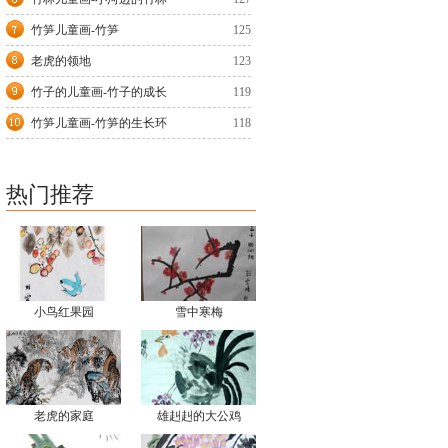
竹笋儿童画-竹笋
125
老虎的领地
123
竹子的儿童画-竹子的成长
119
竹笋儿童画-竹笋的生长环
118
热门推荐
小鸟红果园
雪中寒梅
老虎的家庭
雄赳赳的大公鸡