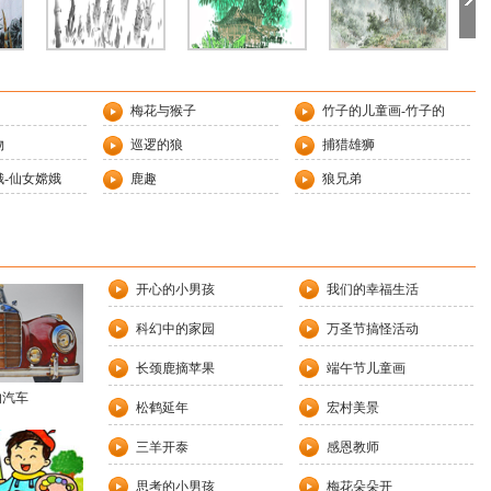
梅花与猴子
竹子的儿童画-竹子的
物
巡逻的狼
捕猎雄狮
-仙女嫦娥
鹿趣
狼兄弟
开心的小男孩
我们的幸福生活
科幻中的家园
万圣节搞怪活动
长颈鹿摘苹果
端午节儿童画
的汽车
松鹤延年
宏村美景
三羊开泰
感恩教师
思考的小男孩
梅花朵朵开