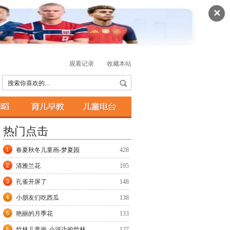
✕
观看记录
收藏本站
搜索你喜欢的...
热门点击
春夏秋冬儿童画-梦夏园
428
清雅兰花
195
孔雀开屏了
148
小朋友们吃西瓜
138
艳丽的月季花
133
竹林儿童画-小河边的竹林
127