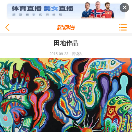
✕
田地作品
2015-09-23
阅读
次