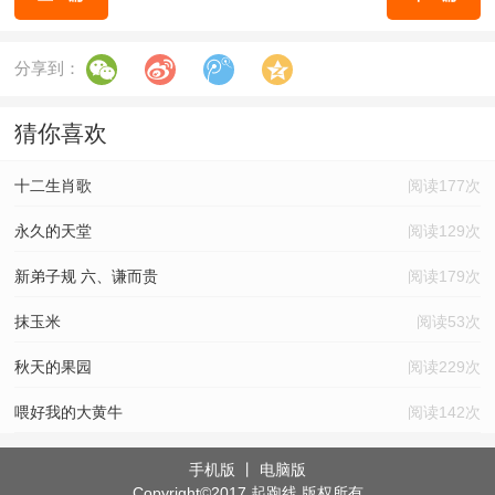
分享到：
猜你喜欢
十二生肖歌
阅读177次
永久的天堂
阅读129次
新弟子规 六、谦而贵
阅读179次
抹玉米
阅读53次
秋天的果园
阅读229次
喂好我的大黄牛
阅读142次
手机版
丨
电脑版
Copyright©2017 起跑线 版权所有